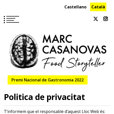
Skip
Castellano
Català
to
content
Premi Nacional de Gastronomia 2022
Politica de privacitat
T’informem que el responsable d’aquest Lloc Web és: