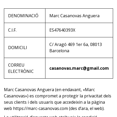
DENOMINACIÓ
Marc Casanovas Anguera
C.I.F.
ES47640393X
C/ Aragó 469 1er 6a, 08013
DOMICILI
Barcelona
CORREU
casanovas.marc@gmail.com
ELECTRÒNIC
Marc Casanovas Anguera (en endavant, «Marc
Casanovas») es compromet a protegir la privacitat dels
seus clients i dels usuaris que accedeixin a la pàgina
web https://marc-casanovas.com (des d’ara, el web).