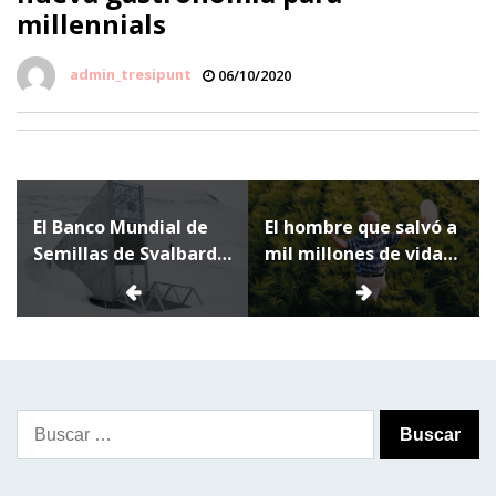
millennials
admin_tresipunt
06/10/2020
Navegación
El Banco Mundial de
El hombre que salvó a
de
Semillas de Svalbard
mil millones de vidas
entradas
no es “la bóveda del
no tiene quien le llore
fin del mundo”, es
mucho más
Buscar: