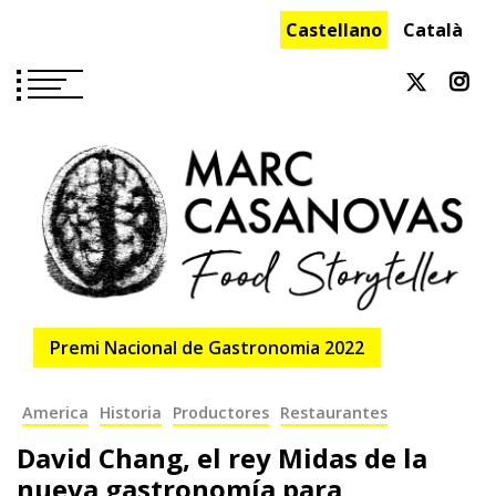
Saltar
Castellano
Català
al
contenido
Premi Nacional de Gastronomia 2022
America
Historia
Productores
Restaurantes
David Chang, el rey Midas de la
nueva gastronomía para