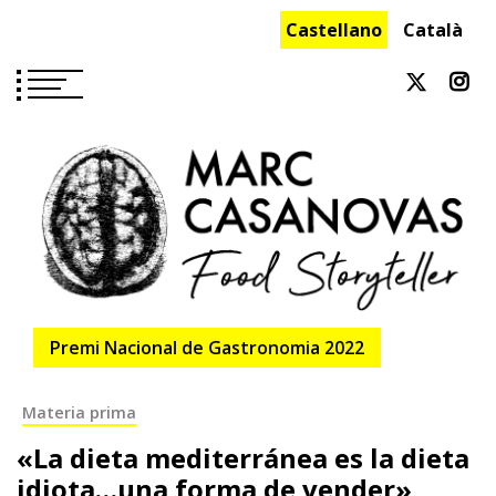
Saltar
Castellano
Català
al
contenido
Premi Nacional de Gastronomia 2022
Materia prima
«La dieta mediterránea es la dieta
idiota…una forma de vender»