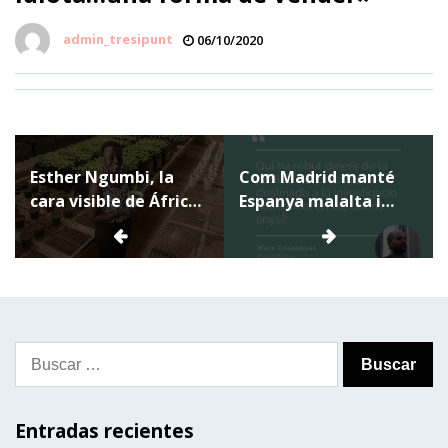
admin_tresipunt
06/10/2020
Navegación
Esther Ngumbi, la
Com Madrid manté
de
cara visible de África
Espanya malalta i
entradas
como futura potencia
grassa
alimentaria
Buscar:
Entradas recientes