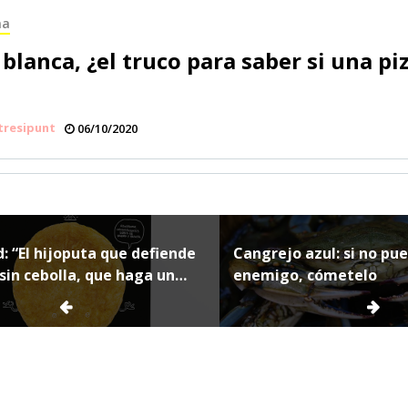
ma
 blanca, ¿el truco para saber si una pi
tresipunt
06/10/2020
ción
: “El hijoputa que defiende
Cangrejo azul: si no pu
a sin cebolla, que haga un
enemigo, cómetelo
s