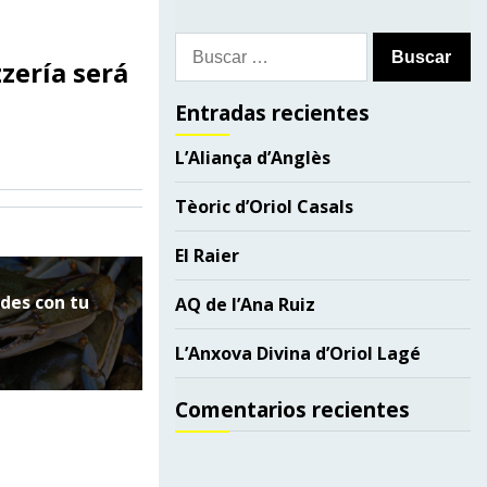
Buscar:
zzería será
Entradas recientes
L’Aliança d’Anglès
Tèoric d’Oriol Casals
El Raier
edes con tu
AQ de l’Ana Ruiz
L’Anxova Divina d’Oriol Lagé
Comentarios recientes