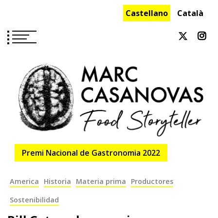
Saltar
Castellano
Català
al
contenido
Premi Nacional de Gastronomia 2022
America
Historia
Materia prima
Productores
Sostenibilidad