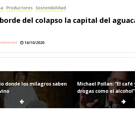
ma
Productores
Sostenibilidad
 borde del colapso la capital del agua
asanovas
16/10/2020
ción
rio donde los milagros saben
Michael Pollan: “El café 
vino
drogas como el alcohol”
s