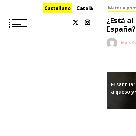
Saltar
Castellano
Català
Materia pri
al
contenido
¿Está al
España?
Marc C
Navega
El santua
de
a queso y 
entrada