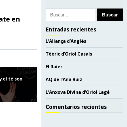
Buscar:
cate en
Entradas recientes
L’Aliança d’Anglès
Tèoric d’Oriol Casals
El Raier
y el té son
AQ de l’Ana Ruiz
L’Anxova Divina d’Oriol Lagé
Comentarios recientes