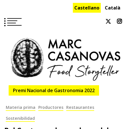
Saltar
Castellano
Català
al
contenido
Premi Nacional de Gastronomia 2022
Materia prima
Productores
Restaurantes
Sostenibilidad