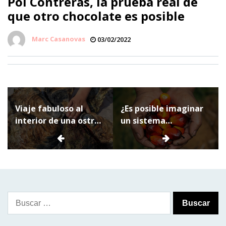
Pol Contreras, la prueba real de
que otro chocolate es posible
Marc Casanovas
03/02/2022
Navegación
Viaje fabuloso al
¿Es posible imaginar
de
interior de una ostra
un sistema
entradas
de bajo coste
alimentario sin aceite
de palma?
Buscar: