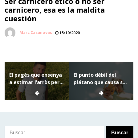
Ser carnicero ético o no ser
carnicero, esa es la maldita
cuestión
Marc Casanovas
15/10/2020
Navegación
El pagès que ensenya
El punto débil del
de
a estimar l’arròs per
plátano que causa su
entradas
internet
extinción mundial
Buscar: