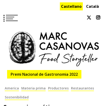
Saltar
Castellano
Català
al
contenido
Premi Nacional de Gastronomia 2022
America
Materia prima
Productores
Restaurantes
Sostenibilidad