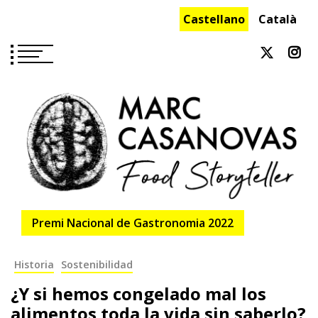
Saltar
Castellano
Català
al
contenido
Premi Nacional de Gastronomia 2022
Historia
Sostenibilidad
¿Y si hemos congelado mal los
alimentos toda la vida sin saberlo?