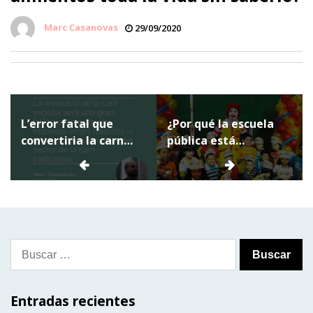
Marc Casanovas
29/09/2020
Navegación
L’error fatal que
¿Por qué la escuela
de
convertiria la carn
pública está
entradas
vegetal en una broma
organizando
de mal gust
excursiones a
McDonald’s?
Buscar:
Entradas recientes